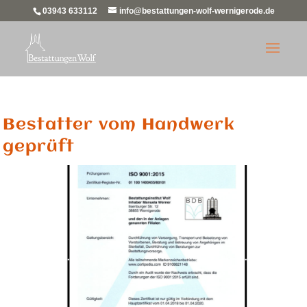
03943 633112
info@bestattungen-wolf-wernigerode.de
Bestatter vom Handwerk
geprüft