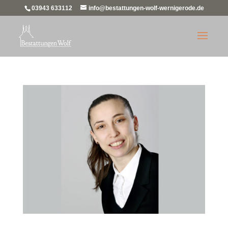
03943 633112
info@bestattungen-wolf-wernigerode.de